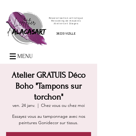
Revalorisation artistique
Relooking de meubles
Ateliers et Stages
38220 VIZILLE
MENU
Atelier GRATUIS Déco
Boho "Tampons sur
torchon"
ven. 24 janv.
  |  
Chez vous ou chez moi
Essayez vous au tamponnage avec nos
peintures Gonidecor sur tissus.