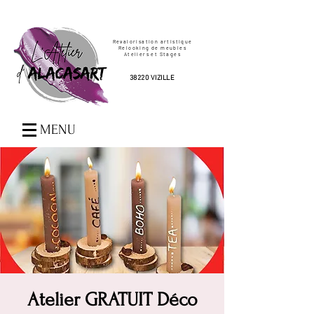
Revalorisation artistique
Relooking de meubles
Ateliers et Stages
38220 VIZILLE
MENU
Atelier GRATUIT Déco