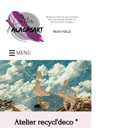
Revalorisation artistique
Relooking de meubles
Ateliers et Stages
38220 VIZILLE
MENU
Atelier recycl'deco "