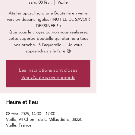
sam. 08 févr.
  |  
Vizille
Atelier upcycling d'une Bouteille en verre
version dessins rigolos (INUTILE DE SAVOIR
DESSINER !!)
Que vous le croyez ou non vous réaliserez
cette superbe bouteille qui étonnera tous
vos proche...à l'aquarelle … Je vous
apprendrais à le faire 😉
Les inscriptions sont closes
Voir d'autres événements
Heure et lieu
08 févr. 2025, 14:00 – 17:00
Vizille, 94 Chem. de la Millaudière, 38220
Vizille, France