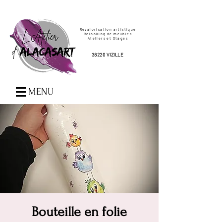
Revalorisation artistique
Relooking de meubles
Ateliers et Stages
38220 VIZILLE
MENU
Bouteille en folie