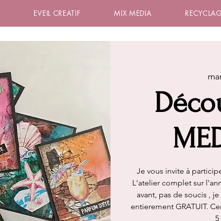
S
EVEIL CREATIF
MIX MEDIA
RECYCLAG
mar
Déco
MED
Je vous invite à partici
L'atelier complet sur l'a
avant, pas de soucis , j
entierement GRATUIT. Ceri
5