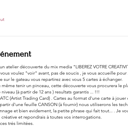
out
événement
 à un atelier découverte du mix media "LIBEREZ VOTRE CREATIVITE
vous voulez "voir" avant, pas de soucis , je vous accueille pour
 sur le gateau vous repartirez avec vous 5 cartes à échanger.
u même tenir un pinceau, cette découverte vous procurera le plai
iveau (à partir de 12 ans ) resultats garantis ... !!!
ATC (Artist Trading Card) . Cartes au format d'une carte à jouer 
partir d'une feuille CANSON (à fournir) nous utiliserons les tec
nage et bien evidement, la petite phrase qui fait tout... . Je v
créative et repondrais à toutes vos interrogations.
s trés limitées.