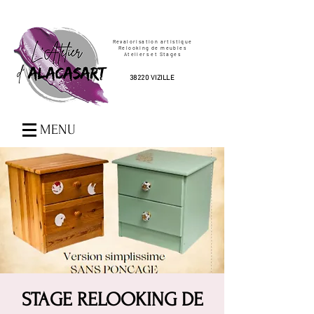
Revalorisation artistique
Relooking de meubles
Ateliers et Stages
38220 VIZILLE
MENU
STAGE RELOOKING DE