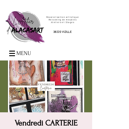
Revalorisation artistique
Relooking de meubles
Ateliers et Stages
38220 VIZILLE
MENU
Vendredi CARTERIE