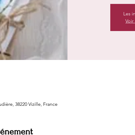
Les i
Voir
udière, 38220 Vizille, France
événement