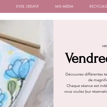
S
EVEIL CREATIF
MIX MEDIA
RECYCLAG
ve
Vendre
Découvrez différentes te
de magnifi
Chaque séance est ind
vous voulez (sur réservat