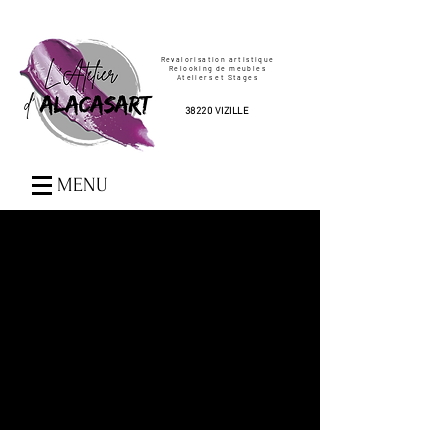
Revalorisation artistique
Relooking de meubles
Ateliers et Stages
38220 VIZILLE
MENU